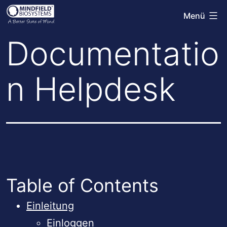
Zum
Menü
Mindfield
Inhalt
Helpdesk
Documentatio
springen
n Helpdesk
Table of Contents
Einleitung
Einloggen