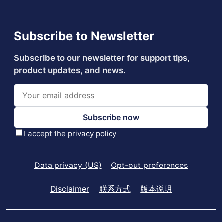
Data privacy (US)
Opt-out preferences
Disclaimer
联系方式
版本说明