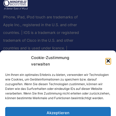
iPhone, iPad, iPod touch are trademarks of
Apple Inc., registered in the U.S. and other
countries. | IOS is a trademark or registered
trademark of Cisco in the U.S. and other
countries and is used under licence. |
Android is a trademark of Google LLC | The
Cookie-Zustimmung
Bluetooth® word mark and logos are
verwalten
registered trademarks owned by Bluetooth
Um Ihnen ein optimales Erlebnis zu bieten, verwenden wir Technologien
SIG, Inc. and any use of such marks by
wie Cookies, um Geräteinformationen zu speichern bzw. darauf
zuzugreifen. Wenn Sie diesen Technologien zustimmen, können wir
Mindfield Biosystems Ltd. is under license.
Daten wie das Surfverhalten oder eindeutige IDs auf dieser Website
verarbeiten. Wenn Sie Ihre Zustimmung nicht erteilen oder zurückziehen,
Other trademarks and trade names are
können bestimmte Merkmale und Funktionen beeinträchtigt werden.
those of their respective owners.
Akzeptieren