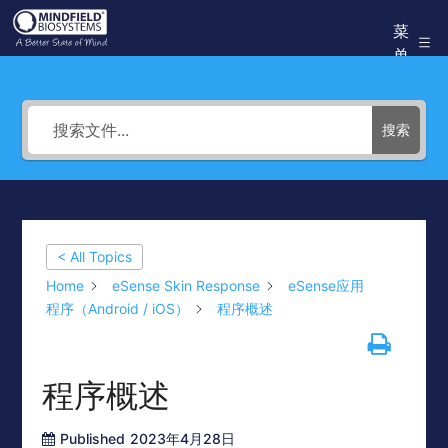
跳
菜
Mindfield
至
单
Helpdesk
内
容
搜索
< All Topics
Home
eSense Skin Response
eSense应用
程序（Android / iOS）
程序概述
程序概述
Published
2023年4月28日