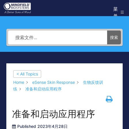
跳
菜
Mindfield
至
单
Helpdesk
内
容
搜索
< All Topics
Home
eSense Skin Response
生物反馈训
练
准备和启动应用程序
准备和启动应用程序
Published
2023年4月28日