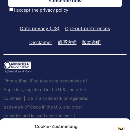
Data privacy (US)
Opt-out preferences
Disclaimer
联系方式
版本说明
iPhone, iPad, iPod touch are trademarks of
Apple Inc., registered in the U.S. and other
countries. | IOS is a trademark or registered
trademark of Cisco in the U.S. and other
countries and is used under licence. |
Android is a trademark of Google LLC | The
Cookie-Zustimmung