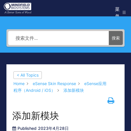
跳
菜
Mindfield
至
单
Helpdesk
内
容
搜索
< All Topics
Home
eSense Skin Response
eSense应用
程序（Android / iOS）
添加新模块
添加新模块
Published
2023年4月28日