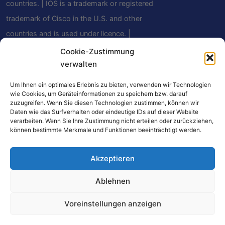
countries. | IOS is a trademark or registered
trademark of Cisco in the U.S. and other
countries and is used under licence. |
Android is a trademark of Google LLC | The
Cookie-Zustimmung
Bluetooth® word mark and logos are
verwalten
registered trademarks owned by Bluetooth
Um Ihnen ein optimales Erlebnis zu bieten, verwenden wir Technologien
SIG, Inc. and any use of such marks by
wie Cookies, um Geräteinformationen zu speichern bzw. darauf
zuzugreifen. Wenn Sie diesen Technologien zustimmen, können wir
Mindfield Biosystems Ltd. is under license.
Daten wie das Surfverhalten oder eindeutige IDs auf dieser Website
verarbeiten. Wenn Sie Ihre Zustimmung nicht erteilen oder zurückziehen,
Other trademarks and trade names are
können bestimmte Merkmale und Funktionen beeinträchtigt werden.
those of their respective owners.
Akzeptieren
Ablehnen
本网站上的某些链接是联盟营销链接。如果您通过这些
链接购买商品，我们可能会获得少量佣金，您无需支付
Voreinstellungen anzeigen
任何额外费用。作为亚马逊合作伙伴，我们通过符合条