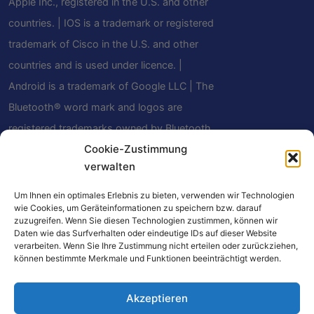
Apple Inc., registered in the U.S. and other
countries. | IOS is a trademark or registered
trademark of Cisco in the U.S. and other
countries and is used under licence. |
Android is a trademark of Google LLC | The
Bluetooth® word mark and logos are
registered trademarks owned by Bluetooth
Cookie-Zustimmung
SIG, Inc. and any use of such marks by
verwalten
Mindfield Biosystems Ltd. is under license.
Other trademarks and trade names are
Um Ihnen ein optimales Erlebnis zu bieten, verwenden wir Technologien
wie Cookies, um Geräteinformationen zu speichern bzw. darauf
those of their respective owners.
zuzugreifen. Wenn Sie diesen Technologien zustimmen, können wir
Daten wie das Surfverhalten oder eindeutige IDs auf dieser Website
verarbeiten. Wenn Sie Ihre Zustimmung nicht erteilen oder zurückziehen,
können bestimmte Merkmale und Funktionen beeinträchtigt werden.
Certains liens de ce site sont des liens
Akzeptieren
d'affiliation. Si vous effectuez un achat via ces