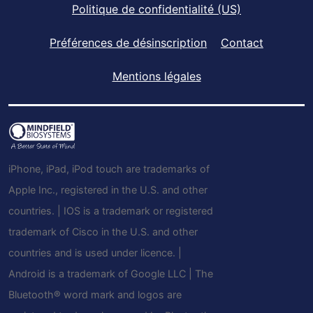
Politique de confidentialité (US)
Préférences de désinscription
Contact
Mentions légales
iPhone, iPad, iPod touch are trademarks of
Apple Inc., registered in the U.S. and other
countries. | IOS is a trademark or registered
trademark of Cisco in the U.S. and other
countries and is used under licence. |
Android is a trademark of Google LLC | The
Bluetooth® word mark and logos are