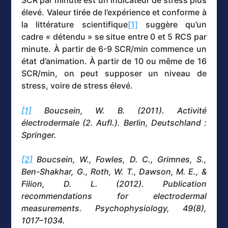
SCR par minute est un indicateur de stress plus
élevé. Valeur tirée de l’expérience et conforme à
la littérature scientifique
[1]
suggère qu’un
cadre « détendu » se situe entre 0 et 5 RCS par
minute. À partir de 6-9 SCR/min commence un
état d’animation. À partir de 10 ou même de 16
SCR/min, on peut supposer un niveau de
stress, voire de stress élevé.
[1]
Boucsein, W. B. (2011). Activité
électrodermale (2. Aufl.). Berlin, Deutschland :
Springer.
[2]
Boucsein, W., Fowles, D. C., Grimnes, S.,
Ben-Shakhar, G., Roth, W. T., Dawson, M. E., &
Filion, D. L. (2012). Publication
recommendations for electrodermal
measurements. Psychophysiology, 49(8),
1017–1034.