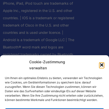
iPhone, iPad, iPod touch are trademarks of
Apple Inc., registered in the U.S. and other
countries. | IOS is a trademark or registered
trademark of Cisco in the U.S. and other
countries and is used under licence. |
Android is a trademark of Google LLC | The
Bluetooth® word mark and logos are
registered trademarks owned by Bluetooth
Cookie-Zustimmung
SIG, Inc. and any use of such marks by
verwalten
Mindfield Biosystems Ltd. is under license.
Other trademarks and trade names are
Um Ihnen ein optimales Erlebnis zu bieten, verwenden wir Technologien
wie Cookies, um Geräteinformationen zu speichern bzw. darauf
those of their respective owners.
zuzugreifen. Wenn Sie diesen Technologien zustimmen, können wir
Daten wie das Surfverhalten oder eindeutige IDs auf dieser Website
verarbeiten. Wenn Sie Ihre Zustimmung nicht erteilen oder zurückziehen,
können bestimmte Merkmale und Funktionen beeinträchtigt werden.
Certains liens de ce site sont des liens