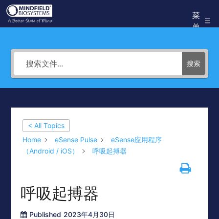
跳
菜
Mindfield
至
单
Helpdesk
内
容
搜索
< All Topics
Home
eSense Pulse
eSense应用程序
（Android / iOS）
呼吸起搏器
呼吸起搏器
Published
2023年4月30日