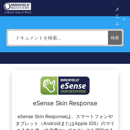
コ
Mindfield
メ
ン
ニ
ュ
テ
Helpdesk
ー
ン
検索
ツ
へ
ス
キ
ッ
プ
eSense Skin Response
eSense Skin Responseは、スマートフォンや
タブレット（AndroidまたはApple iOS）のマイ