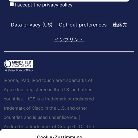
Data privacy (US)
Opt-out preferences
連絡先
インプリント
iPhone, iPad, iPod touch are trademarks of
Apple Inc., registered in the U.S. and other
countries. | IOS is a trademark or registered
trademark of Cisco in the U.S. and other
countries and is used under licence. |
Android is a trademark of Google LLC | The
Bluetooth® word mark and logos are
Cookie-Zustimmung