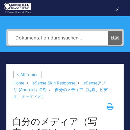
コ
メ
Mindfield
ン
ニ
Helpdesk
ュ
テ
ー
ン
検索
ツ
へ
ス
キ
< All Topics
ッ
Home
eSense Skin Response
eSenseアプ
リ (Android / iOS)
自分のメディア（写真、ビデ
プ
オ、オーディオ）
自分のメディア（写