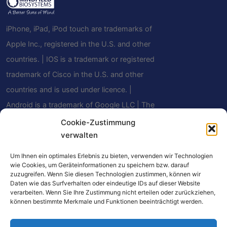
iPhone, iPad, iPod touch are trademarks of
Apple Inc., registered in the U.S. and other
countries. | IOS is a trademark or registered
trademark of Cisco in the U.S. and other
countries and is used under licence. |
Android is a trademark of Google LLC | The
Bluetooth® word mark and logos are
Cookie-Zustimmung
verwalten
registered trademarks owned by Bluetooth
SIG, Inc. and any use of such marks by
Um Ihnen ein optimales Erlebnis zu bieten, verwenden wir Technologien
wie Cookies, um Geräteinformationen zu speichern bzw. darauf
Mindfield Biosystems Ltd. is under license.
zuzugreifen. Wenn Sie diesen Technologien zustimmen, können wir
Other trademarks and trade names are
Daten wie das Surfverhalten oder eindeutige IDs auf dieser Website
verarbeiten. Wenn Sie Ihre Zustimmung nicht erteilen oder zurückziehen,
those of their respective owners.
können bestimmte Merkmale und Funktionen beeinträchtigt werden.