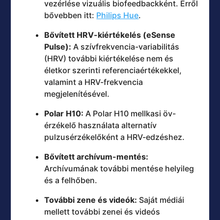
vezérlése vizuális biofeedbackként. Erről
bővebben itt:
Philips Hue
.
Bővített HRV-kiértékelés (eSense
Pulse):
A szívfrekvencia-variabilitás
(HRV) további kiértékelése nem és
életkor szerinti referenciaértékekkel,
valamint a HRV-frekvencia
megjelenítésével.
Polar H10:
A Polar H10 mellkasi öv-
érzékelő használata alternatív
pulzusérzékelőként a HRV-edzéshez.
Bővített archívum-mentés:
Archívumának további mentése helyileg
és a felhőben.
További zene és videók:
Saját médiái
mellett további zenei és videós