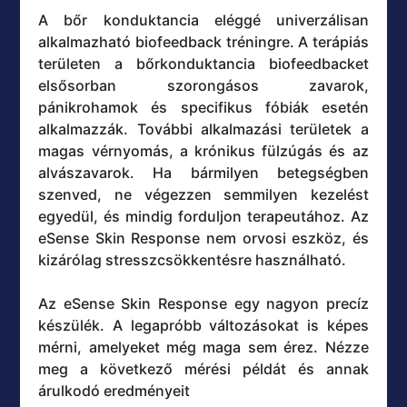
A bőr konduktancia eléggé univerzálisan
alkalmazható biofeedback tréningre. A terápiás
területen a bőrkonduktancia biofeedbacket
elsősorban szorongásos zavarok,
pánikrohamok és specifikus fóbiák esetén
alkalmazzák. További alkalmazási területek a
magas vérnyomás, a krónikus fülzúgás és az
alvászavarok. Ha bármilyen betegségben
szenved, ne végezzen semmilyen kezelést
egyedül, és mindig forduljon terapeutához. Az
eSense Skin Response nem orvosi eszköz, és
kizárólag stresszcsökkentésre használható.
Az eSense Skin Response egy nagyon precíz
készülék. A legapróbb változásokat is képes
mérni, amelyeket még maga sem érez. Nézze
meg a következő mérési példát és annak
árulkodó eredményeit