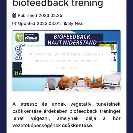
biofeedback tréning
Published
2023.02.25.
Updated
2023.03.01.
By
Niko
Klicken Sie, um marketing Cookies zu
akzeptieren und diesen Inhalt zu
aktivieren
A stressz és annak vegetatív tüneteinek
csökkentése érdekében biofeedback tréninget
lehet végezni, amelynek célja a bőr
vezetőképességének
csökkentése
.