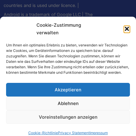
countries and is used under licence. |
Android is a trademark of Google LLC | The
Bluetooth® word mark and logos are
Cookie-Zustimmung
verwalten
registered trademarks owned by Bluetooth
SIG, Inc. and any use of such marks by
Um Ihnen ein optimales Erlebnis zu bieten, verwenden wir Technologien
wie Cookies, um Geräteinformationen zu speichern bzw. darauf
Mindfield Biosystems Ltd. is under license.
zuzugreifen. Wenn Sie diesen Technologien zustimmen, können wir
Other trademarks and trade names are
Daten wie das Surfverhalten oder eindeutige IDs auf dieser Website
verarbeiten. Wenn Sie Ihre Zustimmung nicht erteilen oder zurückziehen,
those of their respective owners.
können bestimmte Merkmale und Funktionen beeinträchtigt werden.
Akzeptieren
A weboldal egyes linkjei affiliate linkek. Ha ezeken
Ablehnen
a linkeken keresztül vásárol, kis jutalékot
kaphatunk – az Ön számára nem merül fel
Voreinstellungen anzeigen
többletköltség. Amazon társult partnerként a
minősített vásárlásokból bevételhez jutunk.
Cookie-Richtlinie
Privacy Statement
Impressum