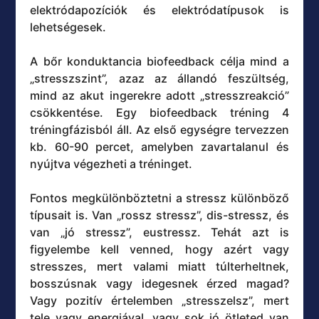
elektródapozíciók és elektródatípusok is
lehetségesek.
A bőr konduktancia biofeedback célja mind a
„stresszszint”, azaz az állandó feszültség,
mind az akut ingerekre adott „stresszreakció”
csökkentése. Egy biofeedback tréning 4
tréningfázisból áll. Az első egységre tervezzen
kb. 60-90 percet, amelyben zavartalanul és
nyújtva végezheti a tréninget.
Fontos megkülönböztetni a stressz különböző
típusait is. Van „rossz stressz”, dis-stressz, és
van „jó stressz”, eustressz. Tehát azt is
figyelembe kell venned, hogy azért vagy
stresszes, mert valami miatt túlterheltnek,
bosszúsnak vagy idegesnek érzed magad?
Vagy pozitív értelemben „stresszelsz”, mert
tele vagy energiával, vagy sok jó ötleted van