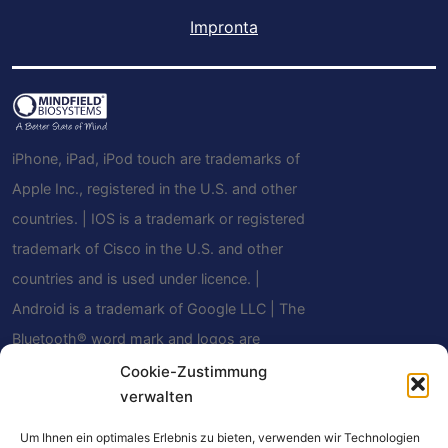
Impronta
iPhone, iPad, iPod touch are trademarks of
Apple Inc., registered in the U.S. and other
countries. | IOS is a trademark or registered
trademark of Cisco in the U.S. and other
countries and is used under licence. |
Android is a trademark of Google LLC | The
Bluetooth® word mark and logos are
registered trademarks owned by Bluetooth
Cookie-Zustimmung
verwalten
SIG, Inc. and any use of such marks by
Mindfield Biosystems Ltd. is under license.
Um Ihnen ein optimales Erlebnis zu bieten, verwenden wir Technologien