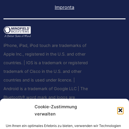
Impronta
iPhone, iPad, iPod touch are trademarks of
Apple Inc., registered in the U.S. and other
countries. | IOS is a trademark or registered
trademark of Cisco in the U.S. and other
countries and is used under licence. |
Android is a trademark of Google LLC | The
Bluetooth® word mark and logos are
registered trademarks owned by Bluetooth
Cookie-Zustimmung
verwalten
SIG, Inc. and any use of such marks by
Mindfield Biosystems Ltd. is under license.
Um Ihnen ein optimales Erlebnis zu bieten, verwenden wir Technologien