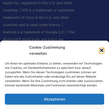
Apple Inc., registered in the U.S. and other
countries. | IOS is a trademark or registered
trademark of Cisco in the U.S. and other
countries and is used under licence. |
Android is a trademark of Google LLC | The
Bluetooth® word mark and logos are
registered trademarks owned by Bluetooth
Cookie-Zustimmung
verwalten
SIG, Inc. and any use of such marks by
Mindfield Biosystems Ltd. is under license.
Um Ihnen ein optimales Erlebnis zu bieten, verwenden wir Technologien
wie Cookies, um Geräteinformationen zu speichern bzw. darauf
Other trademarks and trade names are
zuzugreifen. Wenn Sie diesen Technologien zustimmen, können wir
those of their respective owners.
Daten wie das Surfverhalten oder eindeutige IDs auf dieser Website
verarbeiten. Wenn Sie Ihre Zustimmung nicht erteilen oder zurückziehen,
können bestimmte Merkmale und Funktionen beeinträchtigt werden.
Akzeptieren
Alcuni link su questo sito sono link di affiliazione.
Se effettuate un acquisto tramite questi link,