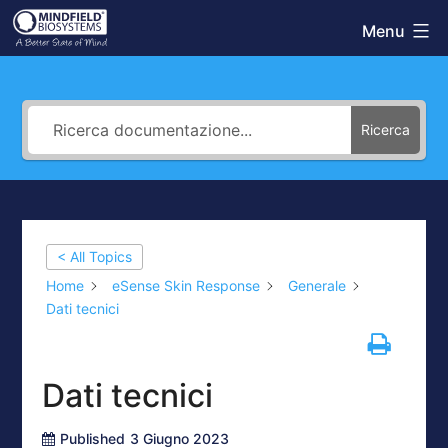
Salta
Menu
Mindfield
al
Helpdesk
contenuto
Ricerca
< All Topics
Home
eSense Skin Response
Generale
Dati tecnici
Dati tecnici
Published
3 Giugno 2023