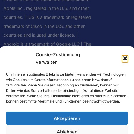
Apple Inc., registered in the U.S. and other
countries. | IOS is a trademark or registered
trademark of Cisco in the U.S. and other
countries and is used under licence. |
Android is a trademark of Google LLC | The
Bluetooth® word mark and logos are
Cookie-Zustimmung
verwalten
registered trademarks owned by Bluetooth
SIG, Inc. and any use of such marks by
Um Ihnen ein optimales Erlebnis zu bieten, verwenden wir Technologien
Mindfield Biosystems Ltd. is under license.
wie Cookies, um Geräteinformationen zu speichern bzw. darauf
zuzugreifen. Wenn Sie diesen Technologien zustimmen, können wir
Other trademarks and trade names are
Daten wie das Surfverhalten oder eindeutige IDs auf dieser Website
verarbeiten. Wenn Sie Ihre Zustimmung nicht erteilen oder zurückziehen,
those of their respective owners.
können bestimmte Merkmale und Funktionen beeinträchtigt werden.
Akzeptieren
Algunos enlaces de este sitio web son enlaces de
Ablehnen