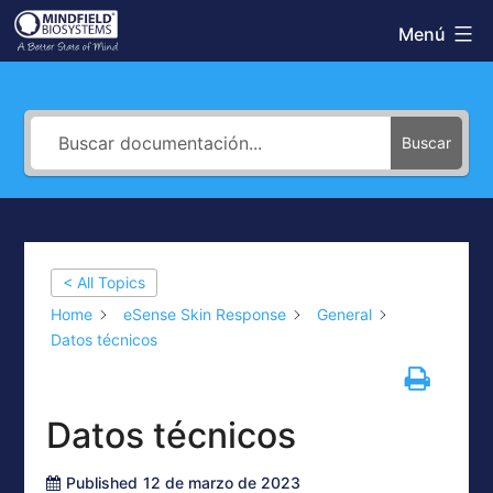
Saltar
Menú
Mindfield
al
Helpdesk
contenido
Buscar
< All Topics
Home
eSense Skin Response
General
Datos técnicos
Datos técnicos
Published
12 de marzo de 2023