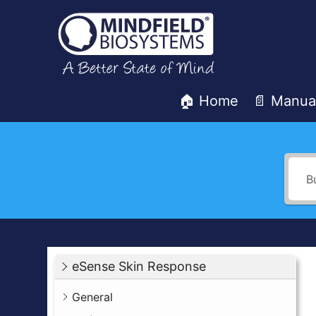
Saltar
al
contenido
🏠 Home
📄 Manua
Mindfield
Helpdesk
eSense Skin Response
General