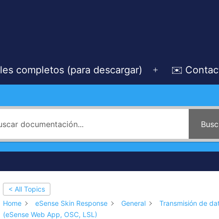
les completos (para descargar)
✉️ Contac
Abrir
el
menú
Busc
< All Topics
Home
eSense Skin Response
General
Transmisión de da
(eSense Web App, OSC, LSL)