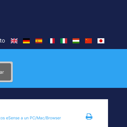
to
ar
tos eSense a un PC/Mac/Browser