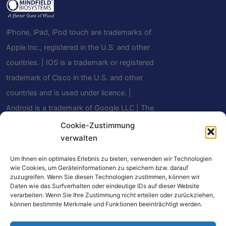
iPhone, iPad, iPod touch are trademarks of
Apple Inc., registered in the U.S. and other
countries. | IOS is a trademark or registered
trademark of Cisco in the U.S. and other
countries and is used under licence. |
Android is a trademark of Google LLC | The
Bluetooth® word mark and logos are
Cookie-Zustimmung
verwalten
registered trademarks owned by Bluetooth
SIG, Inc. and any use of such marks by
Um Ihnen ein optimales Erlebnis zu bieten, verwenden wir Technologien
Mindfield Biosystems Ltd. is under license.
wie Cookies, um Geräteinformationen zu speichern bzw. darauf
zuzugreifen. Wenn Sie diesen Technologien zustimmen, können wir
Other trademarks and trade names are
Daten wie das Surfverhalten oder eindeutige IDs auf dieser Website
verarbeiten. Wenn Sie Ihre Zustimmung nicht erteilen oder zurückziehen,
those of their respective owners.
können bestimmte Merkmale und Funktionen beeinträchtigt werden.