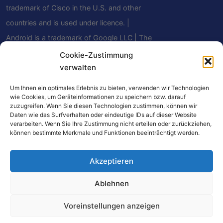
trademark of Cisco in the U.S. and other
countries and is used under licence. |
Android is a trademark of Google LLC | The
Bluetooth® word mark and logos are
Cookie-Zustimmung
verwalten
registered trademarks owned by Bluetooth
SIG, Inc. and any use of such marks by
Um Ihnen ein optimales Erlebnis zu bieten, verwenden wir Technologien
Mindfield Biosystems Ltd. is under license.
wie Cookies, um Geräteinformationen zu speichern bzw. darauf
zuzugreifen. Wenn Sie diesen Technologien zustimmen, können wir
Other trademarks and trade names are
Daten wie das Surfverhalten oder eindeutige IDs auf dieser Website
verarbeiten. Wenn Sie Ihre Zustimmung nicht erteilen oder zurückziehen,
those of their respective owners.
können bestimmte Merkmale und Funktionen beeinträchtigt werden.
Akzeptieren
Einige Links auf dieser Website sind Affiliate-
Ablehnen
Links. Beim Kauf über diese Links erhalten wir
eine kleine Provision – für Sie entstehen keine
Voreinstellungen anzeigen
zusätzlichen Kosten. Als Amazon-Partner