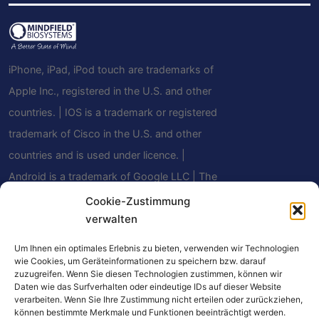
iPhone, iPad, iPod touch are trademarks of
Apple Inc., registered in the U.S. and other
countries. | IOS is a trademark or registered
trademark of Cisco in the U.S. and other
countries and is used under licence. |
Android is a trademark of Google LLC | The
Bluetooth® word mark and logos are
Cookie-Zustimmung
verwalten
registered trademarks owned by Bluetooth
SIG, Inc. and any use of such marks by
Um Ihnen ein optimales Erlebnis zu bieten, verwenden wir Technologien
Mindfield Biosystems Ltd. is under license.
wie Cookies, um Geräteinformationen zu speichern bzw. darauf
zuzugreifen. Wenn Sie diesen Technologien zustimmen, können wir
Other trademarks and trade names are
Daten wie das Surfverhalten oder eindeutige IDs auf dieser Website
verarbeiten. Wenn Sie Ihre Zustimmung nicht erteilen oder zurückziehen,
those of their respective owners.
können bestimmte Merkmale und Funktionen beeinträchtigt werden.