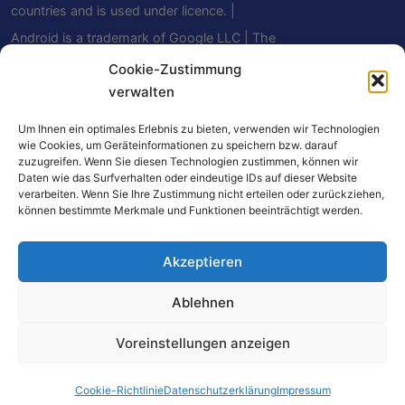
countries and is used under licence. |
Android is a trademark of Google LLC | The
Bluetooth® word mark and logos are
Cookie-Zustimmung
verwalten
registered trademarks owned by Bluetooth
SIG, Inc. and any use of such marks by
Um Ihnen ein optimales Erlebnis zu bieten, verwenden wir Technologien
Mindfield Biosystems Ltd. is under license.
wie Cookies, um Geräteinformationen zu speichern bzw. darauf
zuzugreifen. Wenn Sie diesen Technologien zustimmen, können wir
Other trademarks and trade names are
Daten wie das Surfverhalten oder eindeutige IDs auf dieser Website
verarbeiten. Wenn Sie Ihre Zustimmung nicht erteilen oder zurückziehen,
those of their respective owners.
können bestimmte Merkmale und Funktionen beeinträchtigt werden.
Akzeptieren
Einige Links auf dieser Website sind Affiliate-
Ablehnen
Links. Beim Kauf über diese Links erhalten wir
eine kleine Provision – für Sie entstehen keine
Voreinstellungen anzeigen
zusätzlichen Kosten. Als Amazon-Partner
verdienen wir an qualifizierten Verkäufen.
Cookie-Richtlinie
Datenschutzerklärung
Impressum