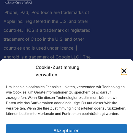
iPhone, iPad, iPod touch are trademarks of
Apple Inc., registered in the U.S. and other
countries. | IOS is a trademark or registered
trademark of Cisco in the U.S. and other
countries and is used under licence. |
Android is a trademark of Google LLC | The
Bluetooth® word mark and logos are
Cookie-Zustimmung
verwalten
registered trademarks owned by Bluetooth
SIG, Inc. and any use of such marks by
Um Ihnen ein optimales Erlebnis zu bieten, verwenden wir Technologien
wie Cookies, um Geräteinformationen zu speichern bzw. darauf
Mindfield Biosystems Ltd. is under license.
zuzugreifen. Wenn Sie diesen Technologien zustimmen, können wir
Other trademarks and trade names are
Daten wie das Surfverhalten oder eindeutige IDs auf dieser Website
verarbeiten. Wenn Sie Ihre Zustimmung nicht erteilen oder zurückziehen,
those of their respective owners.
können bestimmte Merkmale und Funktionen beeinträchtigt werden.
Akzeptieren