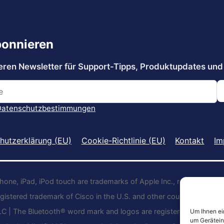
hutzerklärung (EU)
Cookie-Richtlinie (EU)
Kontakt
Im
Phone, iPad, iPod touch are trademarks of Apple Inc., registered in t
egistered trademark of Cisco in the U.S. and other countries and is
LC | The Bluetooth® word mark and logos are registered trademark
Um Ihnen ei
um Gerätein