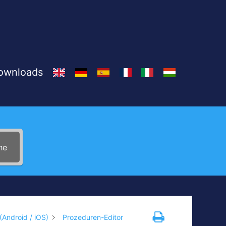
Downloads
he
Android / iOS)
Prozeduren-Editor