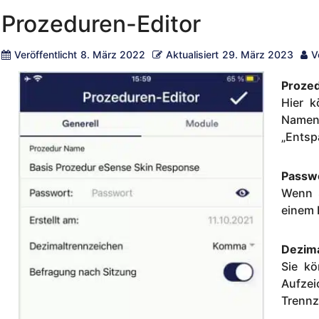
Prozeduren-Editor
Veröffentlicht
8. März 2022
Aktualisiert
29. März 2023
V
Proze
Hier k
Namen
„Entsp
Passwo
Wenn S
einem 
Dezim
Sie k
Aufze
Trennz