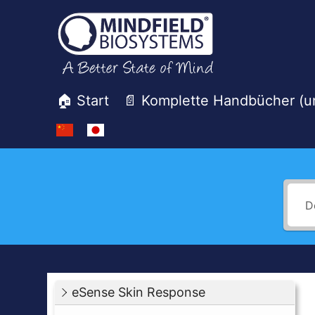
Zum
Inhalt
springen
🏠 Start
📄 Komplette Handbücher (
Mindfield
Helpdesk
eSense Skin Response