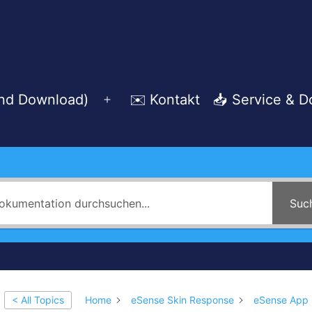
und Download)
✉️ Kontakt
📥 Service & 
Menü
öffnen
Suc
< All Topics
Home
eSense Skin Response
eSense App (