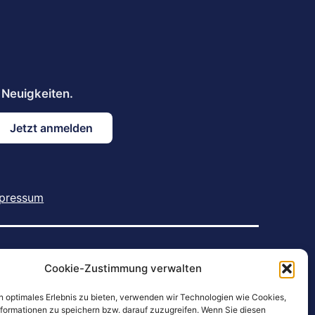
pressum
he U.S. and other countries. | IOS is a trademark or
Cookie-Zustimmung verwalten
 used under licence. | Android is a trademark of Google
s owned by Bluetooth SIG, Inc. and any use of such
n optimales Erlebnis zu bieten, verwenden wir Technologien wie Cookies,
formationen zu speichern bzw. darauf zuzugreifen. Wenn Sie diesen