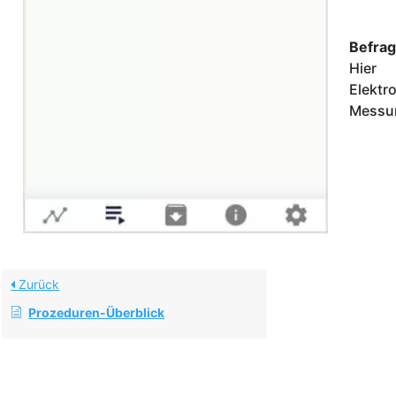
Befrag
Hier 
Elekt
Messun
Zurück
Prozeduren-Überblick