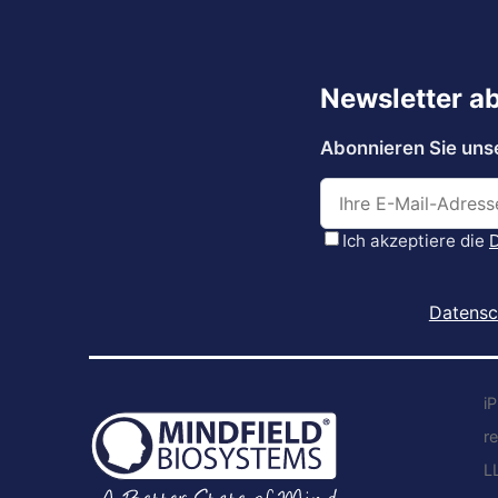
Datensc
i
r
L