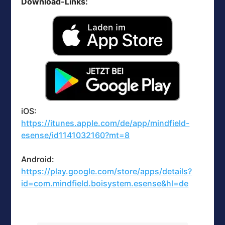
Download-Links:
iOS:
https://itunes.apple.com/de/app/mindfield-
esense/id1141032160?mt=8
Android:
https://play.google.com/store/apps/details?
id=com.mindfield.boisystem.esense&hl=de