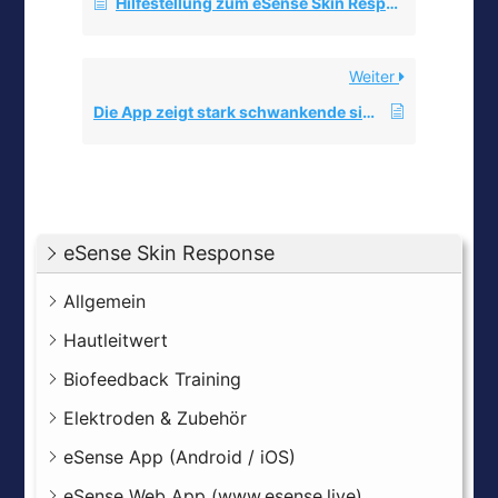
Hilfestellung zum eSense Skin Response – Inbetriebnahme, Elektroden & mögliche Probleme
Weiter
Die App zeigt stark schwankende sinnlose Werte an? Berühren oder loslassen der Sensor-Kontakte vom Skin Response oder vom Temperature macht keinen Unterschied.
eSense Skin Response
Allgemein
Hautleitwert
Biofeedback Training
Elektroden & Zubehör
eSense App (Android / iOS)
eSense Web App (www.esense.live)