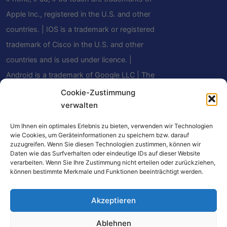
Apple Inc., registered in the U.S. and other
countries. | IOS is a trademark or registered
trademark of Cisco in the U.S. and other
countries and is used under licence. |
Android is a trademark of Google LLC | The
Bluetooth® word mark and logos are
Cookie-Zustimmung
verwalten
registered trademarks owned by Bluetooth
SIG, Inc. and any use of such marks by
Um Ihnen ein optimales Erlebnis zu bieten, verwenden wir Technologien
Mindfield Biosystems Ltd. is under license.
wie Cookies, um Geräteinformationen zu speichern bzw. darauf
zuzugreifen. Wenn Sie diesen Technologien zustimmen, können wir
Other trademarks and trade names are
Daten wie das Surfverhalten oder eindeutige IDs auf dieser Website
verarbeiten. Wenn Sie Ihre Zustimmung nicht erteilen oder zurückziehen,
those of their respective owners.
können bestimmte Merkmale und Funktionen beeinträchtigt werden.
Akzeptieren
Einige Links auf dieser Website sind Affiliate-
Ablehnen