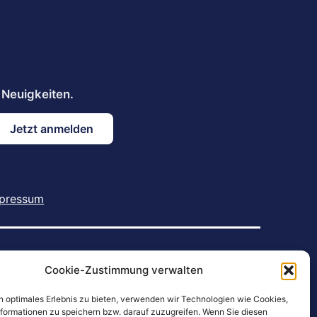
pressum
he U.S. and other countries. | IOS is a trademark or
Cookie-Zustimmung verwalten
 used under licence. | Android is a trademark of Google
s owned by Bluetooth SIG, Inc. and any use of such
n optimales Erlebnis zu bieten, verwenden wir Technologien wie Cookies,
formationen zu speichern bzw. darauf zuzugreifen. Wenn Sie diesen