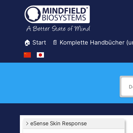
Zum
Inhalt
springen
🏠 Start
📄 Komplette Handbücher (
Mindfield
Helpdesk
eSense Skin Response