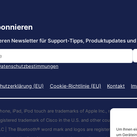
hutzerklärung (EU)
Cookie-Richtlinie (EU)
Kontakt
Im
Phone, iPad, iPod touch are trademarks of Apple Inc., registered in t
egistered trademark of Cisco in the U.S. and other countries and is
LC | The Bluetooth® word mark and logos are registered trademark
Um Ihnen ei
um Gerätein