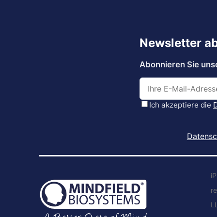
Datensc
i
r
L