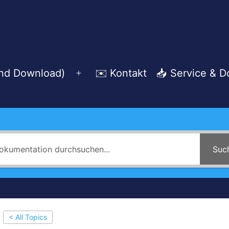
und Download)
✉️ Kontakt
📥 Service & 
Menü
öffnen
Suc
< All Topics