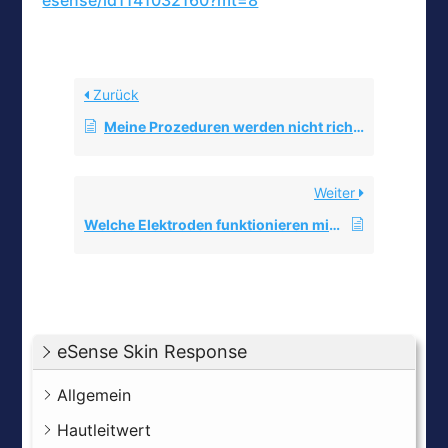
esense/id1141032160?mt=8
Zurück
Meine Prozeduren werden nicht richtig synchronisiert.
Weiter
Welche Elektroden funktionieren mit dem eSense?
eSense Skin Response
Allgemein
Hautleitwert