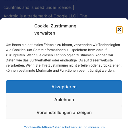
countries and is used under licence. |
Android is a trademark of Google LLC | The
Bluetooth® word mark and logos are
Cookie-Zustimmung
verwalten
registered trademarks owned by Bluetooth
SIG, Inc. and any use of such marks by
Um Ihnen ein optimales Erlebnis zu bieten, verwenden wir Technologien
Mindfield Biosystems Ltd. is under license.
wie Cookies, um Geräteinformationen zu speichern bzw. darauf
zuzugreifen. Wenn Sie diesen Technologien zustimmen, können wir
Other trademarks and trade names are
Daten wie das Surfverhalten oder eindeutige IDs auf dieser Website
verarbeiten. Wenn Sie Ihre Zustimmung nicht erteilen oder zurückziehen,
those of their respective owners.
können bestimmte Merkmale und Funktionen beeinträchtigt werden.
Akzeptieren
Einige Links auf dieser Website sind Affiliate-
Ablehnen
Links. Beim Kauf über diese Links erhalten wir
eine kleine Provision – für Sie entstehen keine
Voreinstellungen anzeigen
zusätzlichen Kosten. Als Amazon-Partner
verdienen wir an qualifizierten Verkäufen.
Cookie-Richtlinie
Datenschutzerklärung
Impressum